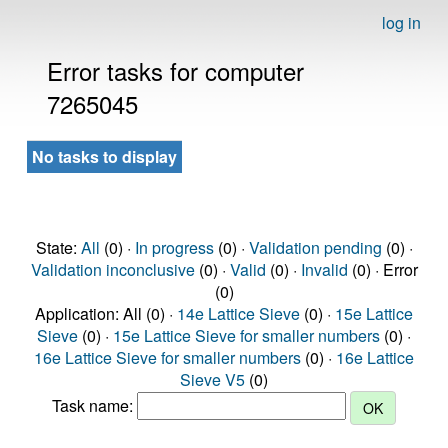
log in
Error tasks for computer
7265045
No tasks to display
State:
All
(0) ·
In progress
(0) ·
Validation pending
(0) ·
Validation inconclusive
(0) ·
Valid
(0) ·
Invalid
(0) · Error
(0)
Application: All (0) ·
14e Lattice Sieve
(0) ·
15e Lattice
Sieve
(0) ·
15e Lattice Sieve for smaller numbers
(0) ·
16e Lattice Sieve for smaller numbers
(0) ·
16e Lattice
Sieve V5
(0)
Task name: