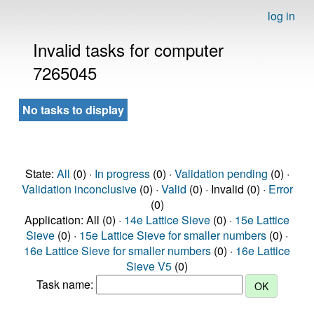
log in
Invalid tasks for computer
7265045
No tasks to display
State:
All
(0) ·
In progress
(0) ·
Validation pending
(0) ·
Validation inconclusive
(0) ·
Valid
(0) · Invalid (0) ·
Error
(0)
Application: All (0) ·
14e Lattice Sieve
(0) ·
15e Lattice
Sieve
(0) ·
15e Lattice Sieve for smaller numbers
(0) ·
16e Lattice Sieve for smaller numbers
(0) ·
16e Lattice
Sieve V5
(0)
Task name: