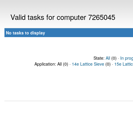
Valid tasks for computer 7265045
No tasks to display
State:
All
(0) ·
In pro
Application: All (0) ·
14e Lattice Sieve
(0) ·
15e Latti