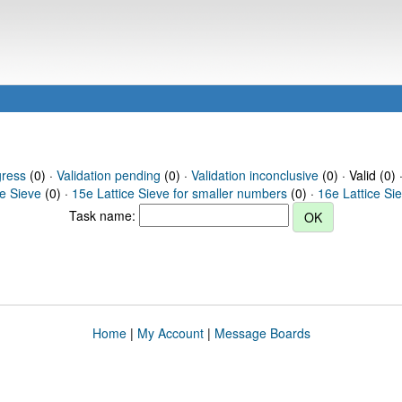
gress
(0) ·
Validation pending
(0) ·
Validation inconclusive
(0) · Valid (0) 
ce Sieve
(0) ·
15e Lattice Sieve for smaller numbers
(0) ·
16e Lattice Si
Task name:
Home
|
My Account
|
Message Boards