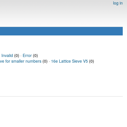
log in
·
Invalid
(0) ·
Error
(0)
eve for smaller numbers
(0) ·
16e Lattice Sieve V5
(0)