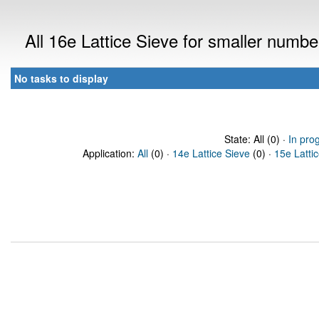
All 16e Lattice Sieve for smaller numb
No tasks to display
State: All (0) ·
In pro
Application:
All
(0) ·
14e Lattice Sieve
(0) ·
15e Latti