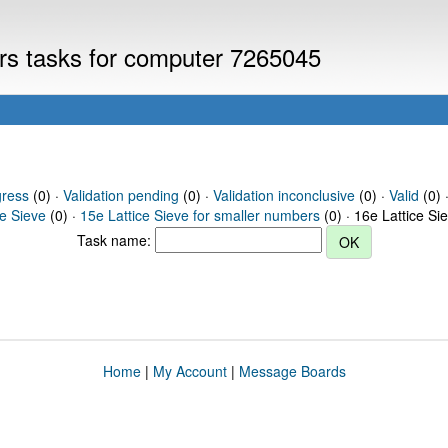
ers tasks for computer 7265045
gress
(0) ·
Validation pending
(0) ·
Validation inconclusive
(0) ·
Valid
(0) 
ce Sieve
(0) ·
15e Lattice Sieve for smaller numbers
(0) · 16e Lattice Si
Task name:
Home
|
My Account
|
Message Boards