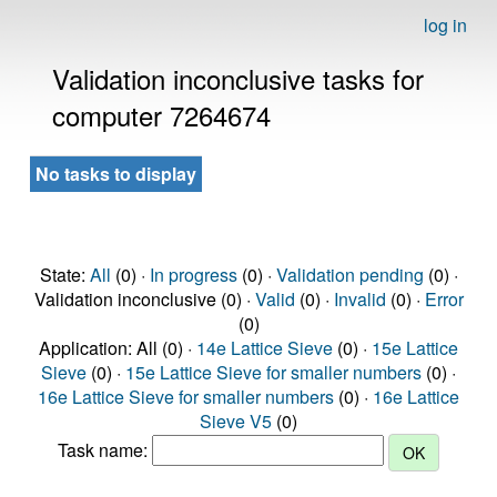
log in
Validation inconclusive tasks for
computer 7264674
No tasks to display
State:
All
(0) ·
In progress
(0) ·
Validation pending
(0) ·
Validation inconclusive (0) ·
Valid
(0) ·
Invalid
(0) ·
Error
(0)
Application: All (0) ·
14e Lattice Sieve
(0) ·
15e Lattice
Sieve
(0) ·
15e Lattice Sieve for smaller numbers
(0) ·
16e Lattice Sieve for smaller numbers
(0) ·
16e Lattice
Sieve V5
(0)
Task name: