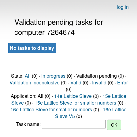
log in
Validation pending tasks for
computer 7264674
No tasks to display
State:
All
(0) ·
In progress
(0) · Validation pending (0) ·
Validation inconclusive
(0) ·
Valid
(0) ·
Invalid
(0) ·
Error
(0)
Application: All (0) ·
14e Lattice Sieve
(0) ·
15e Lattice
Sieve
(0) ·
15e Lattice Sieve for smaller numbers
(0) ·
16e Lattice Sieve for smaller numbers
(0) ·
16e Lattice
Sieve V5
(0)
Task name: