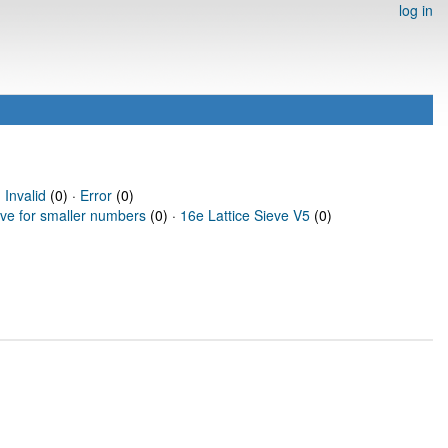
log in
·
Invalid
(0) ·
Error
(0)
eve for smaller numbers
(0) ·
16e Lattice Sieve V5
(0)