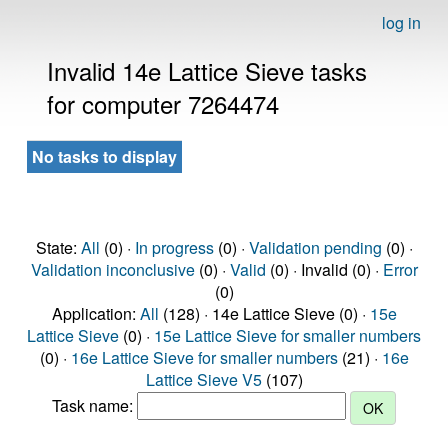
log in
Invalid 14e Lattice Sieve tasks
for computer 7264474
No tasks to display
State:
All
(0) ·
In progress
(0) ·
Validation pending
(0) ·
Validation inconclusive
(0) ·
Valid
(0) · Invalid (0) ·
Error
(0)
Application:
All
(128) · 14e Lattice Sieve (0) ·
15e
Lattice Sieve
(0) ·
15e Lattice Sieve for smaller numbers
(0) ·
16e Lattice Sieve for smaller numbers
(21) ·
16e
Lattice Sieve V5
(107)
Task name: