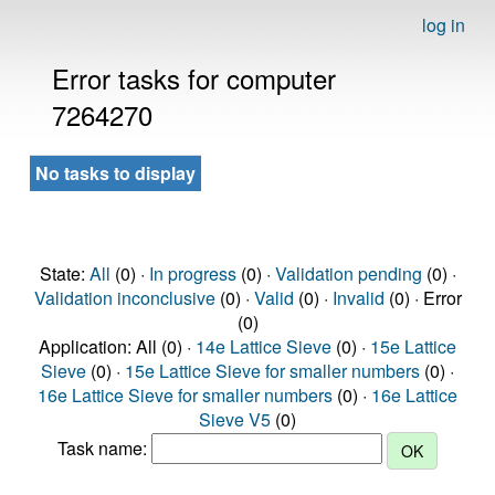
log in
Error tasks for computer
7264270
No tasks to display
State:
All
(0) ·
In progress
(0) ·
Validation pending
(0) ·
Validation inconclusive
(0) ·
Valid
(0) ·
Invalid
(0) · Error
(0)
Application: All (0) ·
14e Lattice Sieve
(0) ·
15e Lattice
Sieve
(0) ·
15e Lattice Sieve for smaller numbers
(0) ·
16e Lattice Sieve for smaller numbers
(0) ·
16e Lattice
Sieve V5
(0)
Task name: