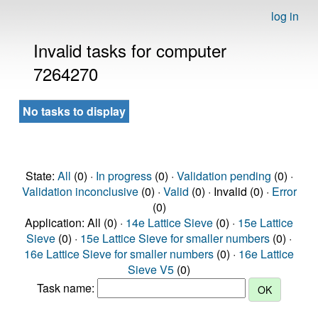
log in
Invalid tasks for computer
7264270
No tasks to display
State:
All
(0) ·
In progress
(0) ·
Validation pending
(0) ·
Validation inconclusive
(0) ·
Valid
(0) · Invalid (0) ·
Error
(0)
Application: All (0) ·
14e Lattice Sieve
(0) ·
15e Lattice
Sieve
(0) ·
15e Lattice Sieve for smaller numbers
(0) ·
16e Lattice Sieve for smaller numbers
(0) ·
16e Lattice
Sieve V5
(0)
Task name: