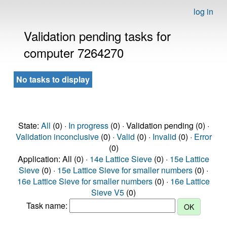
log in
Validation pending tasks for
computer 7264270
No tasks to display
State:
All
(0) ·
In progress
(0) · Validation pending (0) ·
Validation inconclusive
(0) ·
Valid
(0) ·
Invalid
(0) ·
Error
(0)
Application: All (0) ·
14e Lattice Sieve
(0) ·
15e Lattice
Sieve
(0) ·
15e Lattice Sieve for smaller numbers
(0) ·
16e Lattice Sieve for smaller numbers
(0) ·
16e Lattice
Sieve V5
(0)
Task name: