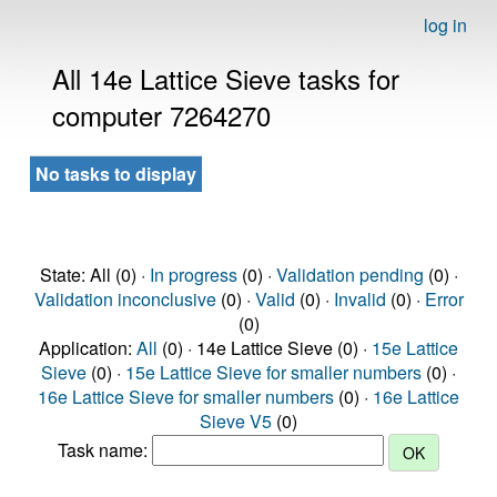
log in
All 14e Lattice Sieve tasks for
computer 7264270
No tasks to display
State: All (0) ·
In progress
(0) ·
Validation pending
(0) ·
Validation inconclusive
(0) ·
Valid
(0) ·
Invalid
(0) ·
Error
(0)
Application:
All
(0) · 14e Lattice Sieve (0) ·
15e Lattice
Sieve
(0) ·
15e Lattice Sieve for smaller numbers
(0) ·
16e Lattice Sieve for smaller numbers
(0) ·
16e Lattice
Sieve V5
(0)
Task name: