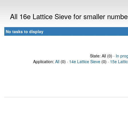
All 16e Lattice Sieve for smaller numb
No tasks to display
State: All (0) ·
In pro
Application:
All
(0) ·
14e Lattice Sieve
(0) ·
15e Latti