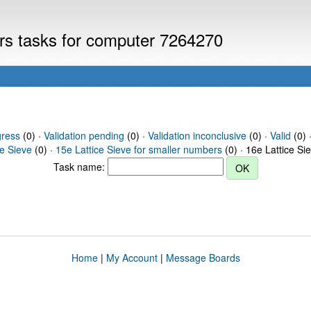
ers tasks for computer 7264270
gress
(0) ·
Validation pending
(0) ·
Validation inconclusive
(0) ·
Valid
(0) 
ce Sieve
(0) ·
15e Lattice Sieve for smaller numbers
(0) · 16e Lattice Si
Task name:
Home
|
My Account
|
Message Boards