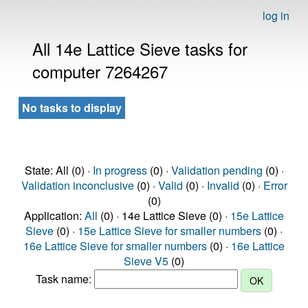
log in
All 14e Lattice Sieve tasks for
computer 7264267
No tasks to display
State: All (0) ·
In progress
(0) ·
Validation pending
(0) ·
Validation inconclusive
(0) ·
Valid
(0) ·
Invalid
(0) ·
Error
(0)
Application:
All
(0) · 14e Lattice Sieve (0) ·
15e Lattice
Sieve
(0) ·
15e Lattice Sieve for smaller numbers
(0) ·
16e Lattice Sieve for smaller numbers
(0) ·
16e Lattice
Sieve V5
(0)
Task name: