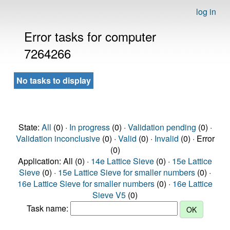
log in
Error tasks for computer
7264266
No tasks to display
State:
All
(0) ·
In progress
(0) ·
Validation pending
(0) ·
Validation inconclusive
(0) ·
Valid
(0) ·
Invalid
(0) · Error
(0)
Application: All (0) ·
14e Lattice Sieve
(0) ·
15e Lattice
Sieve
(0) ·
15e Lattice Sieve for smaller numbers
(0) ·
16e Lattice Sieve for smaller numbers
(0) ·
16e Lattice
Sieve V5
(0)
Task name: