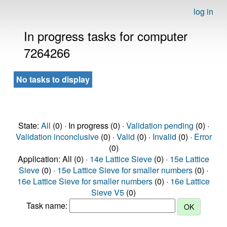
log in
In progress tasks for computer
7264266
No tasks to display
State:
All
(0) · In progress (0) ·
Validation pending
(0) ·
Validation inconclusive
(0) ·
Valid
(0) ·
Invalid
(0) ·
Error
(0)
Application: All (0) ·
14e Lattice Sieve
(0) ·
15e Lattice
Sieve
(0) ·
15e Lattice Sieve for smaller numbers
(0) ·
16e Lattice Sieve for smaller numbers
(0) ·
16e Lattice
Sieve V5
(0)
Task name: