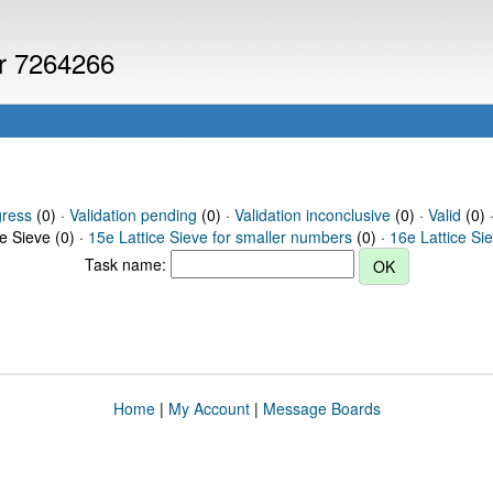
er 7264266
gress
(0) ·
Validation pending
(0) ·
Validation inconclusive
(0) ·
Valid
(0) 
ce Sieve (0) ·
15e Lattice Sieve for smaller numbers
(0) ·
16e Lattice Si
Task name:
Home
|
My Account
|
Message Boards