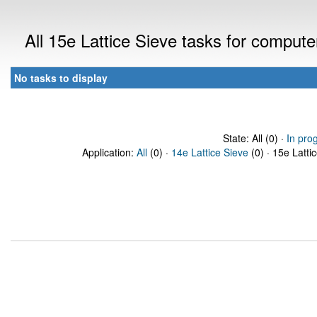
All 15e Lattice Sieve tasks for comput
No tasks to display
State: All (0) ·
In pro
Application:
All
(0) ·
14e Lattice Sieve
(0) · 15e Latti