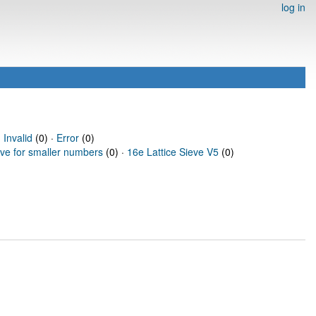
log in
·
Invalid
(0) ·
Error
(0)
eve for smaller numbers
(0) ·
16e Lattice Sieve V5
(0)