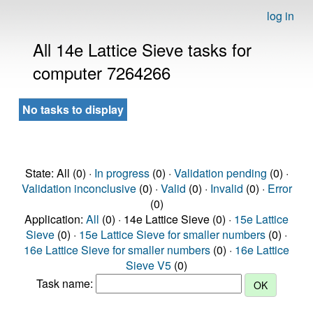
log in
All 14e Lattice Sieve tasks for
computer 7264266
No tasks to display
State: All (0) ·
In progress
(0) ·
Validation pending
(0) ·
Validation inconclusive
(0) ·
Valid
(0) ·
Invalid
(0) ·
Error
(0)
Application:
All
(0) · 14e Lattice Sieve (0) ·
15e Lattice
Sieve
(0) ·
15e Lattice Sieve for smaller numbers
(0) ·
16e Lattice Sieve for smaller numbers
(0) ·
16e Lattice
Sieve V5
(0)
Task name: