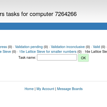
ers tasks for computer 7264266
gress
(0) ·
Validation pending
(0) ·
Validation inconclusive
(0) ·
Valid
(0) 
ce Sieve
(0) ·
15e Lattice Sieve for smaller numbers
(0) · 16e Lattice Si
Task name:
Home
|
My Account
|
Message Boards