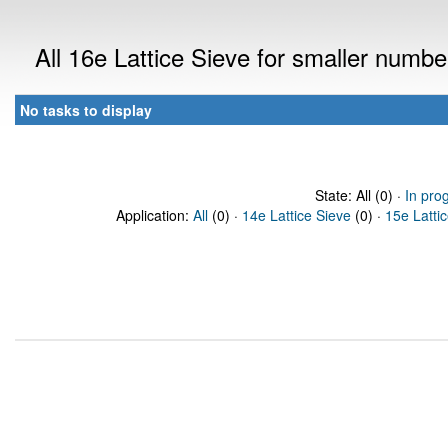
All 16e Lattice Sieve for smaller numb
No tasks to display
State: All (0) ·
In pro
Application:
All
(0) ·
14e Lattice Sieve
(0) ·
15e Latti