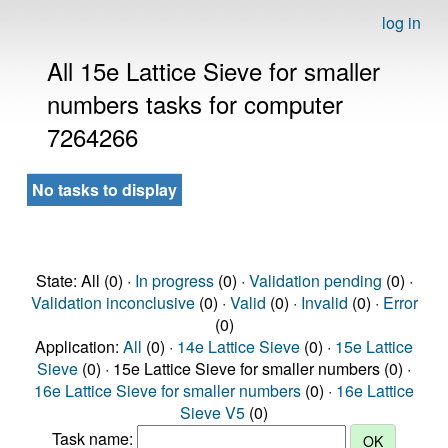
log in
All 15e Lattice Sieve for smaller
numbers tasks for computer
7264266
No tasks to display
State: All (0) ·
In progress
(0) ·
Validation pending
(0) ·
Validation inconclusive
(0) ·
Valid
(0) ·
Invalid
(0) ·
Error
(0)
Application:
All
(0) ·
14e Lattice Sieve
(0) ·
15e Lattice
Sieve
(0) · 15e Lattice Sieve for smaller numbers (0) ·
16e Lattice Sieve for smaller numbers
(0) ·
16e Lattice
Sieve V5
(0)
Task name: