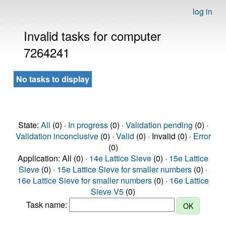
log in
Invalid tasks for computer
7264241
No tasks to display
State:
All
(0) ·
In progress
(0) ·
Validation pending
(0) ·
Validation inconclusive
(0) ·
Valid
(0) · Invalid (0) ·
Error
(0)
Application: All (0) ·
14e Lattice Sieve
(0) ·
15e Lattice
Sieve
(0) ·
15e Lattice Sieve for smaller numbers
(0) ·
16e Lattice Sieve for smaller numbers
(0) ·
16e Lattice
Sieve V5
(0)
Task name: