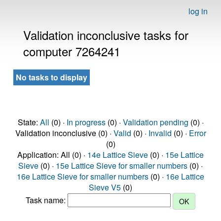
log in
Validation inconclusive tasks for
computer 7264241
No tasks to display
State:
All
(0) ·
In progress
(0) ·
Validation pending
(0) ·
Validation inconclusive (0) ·
Valid
(0) ·
Invalid
(0) ·
Error
(0)
Application: All (0) ·
14e Lattice Sieve
(0) ·
15e Lattice
Sieve
(0) ·
15e Lattice Sieve for smaller numbers
(0) ·
16e Lattice Sieve for smaller numbers
(0) ·
16e Lattice
Sieve V5
(0)
Task name: