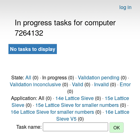
log in
In progress tasks for computer
7264132
No tasks to display
State:
All
(0) · In progress (0) ·
Validation pending
(0) ·
Validation inconclusive
(0) ·
Valid
(0) ·
Invalid
(0) ·
Error
(0)
Application: All (0) ·
14e Lattice Sieve
(0) ·
15e Lattice
Sieve
(0) ·
15e Lattice Sieve for smaller numbers
(0) ·
16e Lattice Sieve for smaller numbers
(0) ·
16e Lattice
Sieve V5
(0)
Task name: