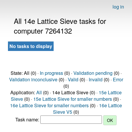
log in
All 14e Lattice Sieve tasks for
computer 7264132
No tasks to display
State: All (0) ·
In progress
(0) ·
Validation pending
(0) ·
Validation inconclusive
(0) ·
Valid
(0) ·
Invalid
(0) ·
Error
(0)
Application:
All
(0) · 14e Lattice Sieve (0) ·
15e Lattice
Sieve
(0) ·
15e Lattice Sieve for smaller numbers
(0) ·
16e Lattice Sieve for smaller numbers
(0) ·
16e Lattice
Sieve V5
(0)
Task name: