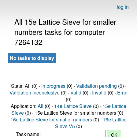
log in
All 15e Lattice Sieve for smaller
numbers tasks for computer
7264132
No tasks to display
State: All (0) ·
In progress
(0) ·
Validation pending
(0) ·
Validation inconclusive
(0) ·
Valid
(0) ·
Invalid
(0) ·
Error
(0)
Application:
All
(0) ·
14e Lattice Sieve
(0) ·
15e Lattice
Sieve
(0) · 15e Lattice Sieve for smaller numbers (0) ·
16e Lattice Sieve for smaller numbers
(0) ·
16e Lattice
Sieve V5
(0)
Task name: