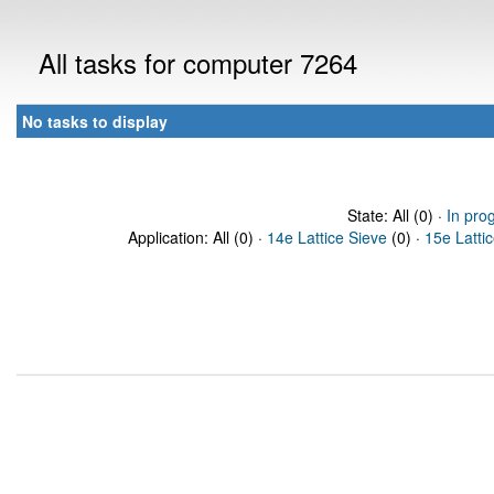
All tasks for computer 7264
No tasks to display
State: All (0) ·
In pro
Application: All (0) ·
14e Lattice Sieve
(0) ·
15e Latti