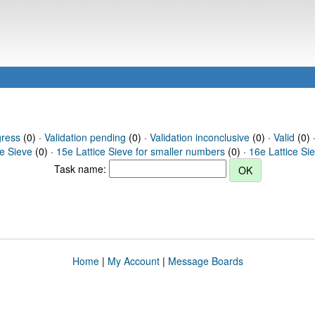
gress
(0) ·
Validation pending
(0) ·
Validation inconclusive
(0) ·
Valid
(0) 
ce Sieve
(0) ·
15e Lattice Sieve for smaller numbers
(0) ·
16e Lattice Si
Task name:
Home
|
My Account
|
Message Boards