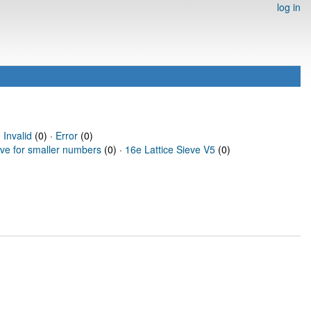
log in
·
Invalid
(0) ·
Error
(0)
eve for smaller numbers
(0) ·
16e Lattice Sieve V5
(0)