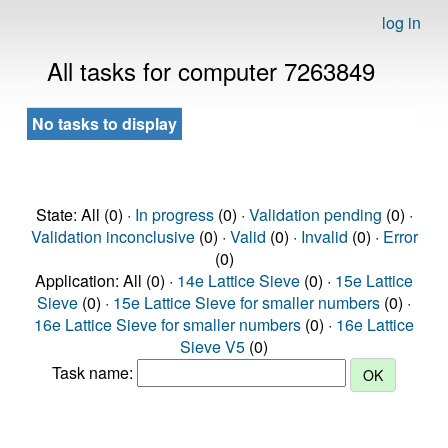
log in
All tasks for computer 7263849
No tasks to display
State: All (0) ·
In progress
(0) ·
Validation pending
(0) ·
Validation inconclusive
(0) ·
Valid
(0) ·
Invalid
(0) ·
Error
(0)
Application: All (0) ·
14e Lattice Sieve
(0) ·
15e Lattice
Sieve
(0) ·
15e Lattice Sieve for smaller numbers
(0) ·
16e Lattice Sieve for smaller numbers
(0) ·
16e Lattice
Sieve V5
(0)
Task name: