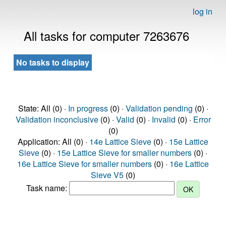
log in
All tasks for computer 7263676
No tasks to display
State: All (0) ·
In progress
(0) ·
Validation pending
(0) ·
Validation inconclusive
(0) ·
Valid
(0) ·
Invalid
(0) ·
Error
(0)
Application: All (0) ·
14e Lattice Sieve
(0) ·
15e Lattice
Sieve
(0) ·
15e Lattice Sieve for smaller numbers
(0) ·
16e Lattice Sieve for smaller numbers
(0) ·
16e Lattice
Sieve V5
(0)
Task name: