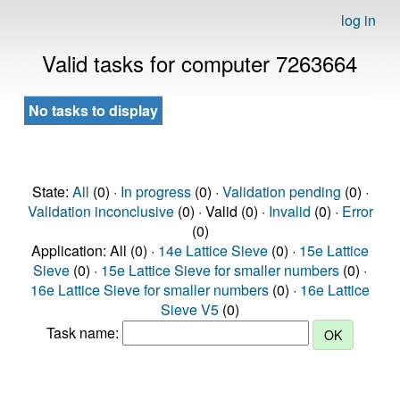
log in
Valid tasks for computer 7263664
No tasks to display
State:
All
(0) ·
In progress
(0) ·
Validation pending
(0) ·
Validation inconclusive
(0) · Valid (0) ·
Invalid
(0) ·
Error
(0)
Application: All (0) ·
14e Lattice Sieve
(0) ·
15e Lattice
Sieve
(0) ·
15e Lattice Sieve for smaller numbers
(0) ·
16e Lattice Sieve for smaller numbers
(0) ·
16e Lattice
Sieve V5
(0)
Task name: