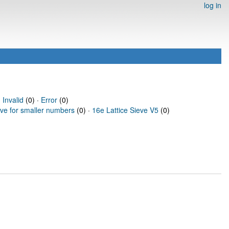
log in
·
Invalid
(0) ·
Error
(0)
eve for smaller numbers
(0) ·
16e Lattice Sieve V5
(0)