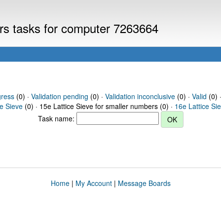
ers tasks for computer 7263664
gress
(0) ·
Validation pending
(0) ·
Validation inconclusive
(0) ·
Valid
(0) 
ce Sieve
(0) · 15e Lattice Sieve for smaller numbers (0) ·
16e Lattice Si
Task name:
Home
|
My Account
|
Message Boards