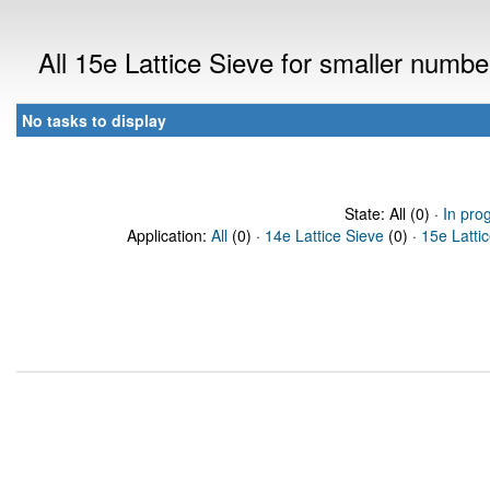
All 15e Lattice Sieve for smaller numb
No tasks to display
State: All (0) ·
In pro
Application:
All
(0) ·
14e Lattice Sieve
(0) ·
15e Latti