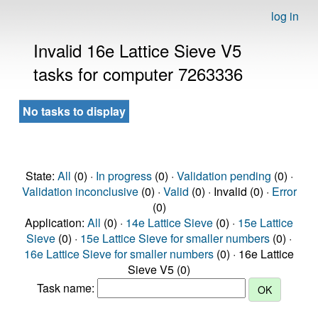
log in
Invalid 16e Lattice Sieve V5
tasks for computer 7263336
No tasks to display
State:
All
(0) ·
In progress
(0) ·
Validation pending
(0) ·
Validation inconclusive
(0) ·
Valid
(0) · Invalid (0) ·
Error
(0)
Application:
All
(0) ·
14e Lattice Sieve
(0) ·
15e Lattice
Sieve
(0) ·
15e Lattice Sieve for smaller numbers
(0) ·
16e Lattice Sieve for smaller numbers
(0) · 16e Lattice
Sieve V5 (0)
Task name: