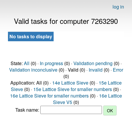
log in
Valid tasks for computer 7263290
No tasks to display
State:
All
(0) ·
In progress
(0) ·
Validation pending
(0) ·
Validation inconclusive
(0) · Valid (0) ·
Invalid
(0) ·
Error
(0)
Application: All (0) ·
14e Lattice Sieve
(0) ·
15e Lattice
Sieve
(0) ·
15e Lattice Sieve for smaller numbers
(0) ·
16e Lattice Sieve for smaller numbers
(0) ·
16e Lattice
Sieve V5
(0)
Task name: