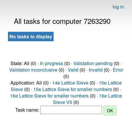
log in
All tasks for computer 7263290
No tasks to display
State: All (0) ·
In progress
(0) ·
Validation pending
(0) ·
Validation inconclusive
(0) ·
Valid
(0) ·
Invalid
(0) ·
Error
(0)
Application: All (0) ·
14e Lattice Sieve
(0) ·
15e Lattice
Sieve
(0) ·
15e Lattice Sieve for smaller numbers
(0) ·
16e Lattice Sieve for smaller numbers
(0) ·
16e Lattice
Sieve V5
(0)
Task name: