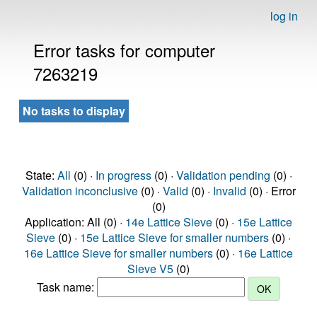
log in
Error tasks for computer
7263219
No tasks to display
State:
All
(0) ·
In progress
(0) ·
Validation pending
(0) ·
Validation inconclusive
(0) ·
Valid
(0) ·
Invalid
(0) · Error
(0)
Application: All (0) ·
14e Lattice Sieve
(0) ·
15e Lattice
Sieve
(0) ·
15e Lattice Sieve for smaller numbers
(0) ·
16e Lattice Sieve for smaller numbers
(0) ·
16e Lattice
Sieve V5
(0)
Task name: