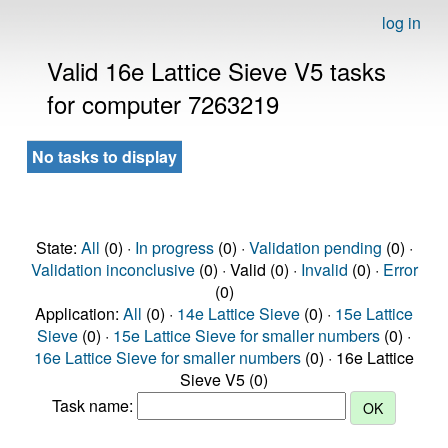
log in
Valid 16e Lattice Sieve V5 tasks
for computer 7263219
No tasks to display
State:
All
(0) ·
In progress
(0) ·
Validation pending
(0) ·
Validation inconclusive
(0) · Valid (0) ·
Invalid
(0) ·
Error
(0)
Application:
All
(0) ·
14e Lattice Sieve
(0) ·
15e Lattice
Sieve
(0) ·
15e Lattice Sieve for smaller numbers
(0) ·
16e Lattice Sieve for smaller numbers
(0) · 16e Lattice
Sieve V5 (0)
Task name: