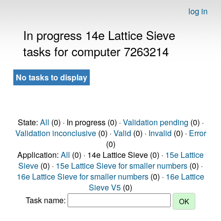
log in
In progress 14e Lattice Sieve
tasks for computer 7263214
No tasks to display
State:
All
(0) · In progress (0) ·
Validation pending
(0) ·
Validation inconclusive
(0) ·
Valid
(0) ·
Invalid
(0) ·
Error
(0)
Application:
All
(0) · 14e Lattice Sieve (0) ·
15e Lattice
Sieve
(0) ·
15e Lattice Sieve for smaller numbers
(0) ·
16e Lattice Sieve for smaller numbers
(0) ·
16e Lattice
Sieve V5
(0)
Task name: