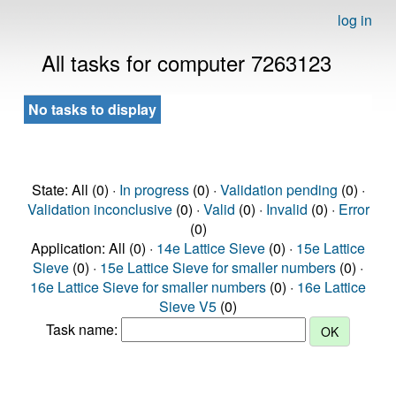
log in
All tasks for computer 7263123
No tasks to display
State: All (0) ·
In progress
(0) ·
Validation pending
(0) ·
Validation inconclusive
(0) ·
Valid
(0) ·
Invalid
(0) ·
Error
(0)
Application: All (0) ·
14e Lattice Sieve
(0) ·
15e Lattice
Sieve
(0) ·
15e Lattice Sieve for smaller numbers
(0) ·
16e Lattice Sieve for smaller numbers
(0) ·
16e Lattice
Sieve V5
(0)
Task name: