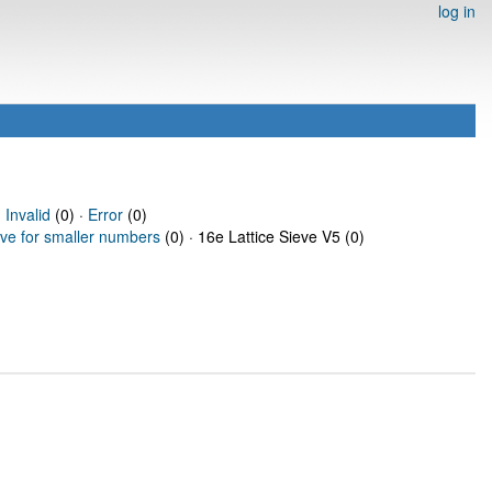
log in
·
Invalid
(0) ·
Error
(0)
eve for smaller numbers
(0) · 16e Lattice Sieve V5 (0)