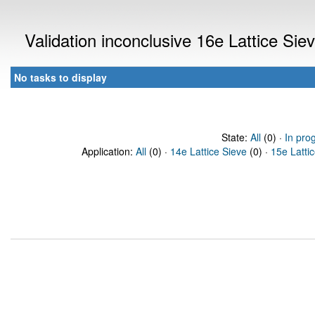
Validation inconclusive 16e Lattice Si
No tasks to display
State:
All
(0) ·
In pro
Application:
All
(0) ·
14e Lattice Sieve
(0) ·
15e Latti