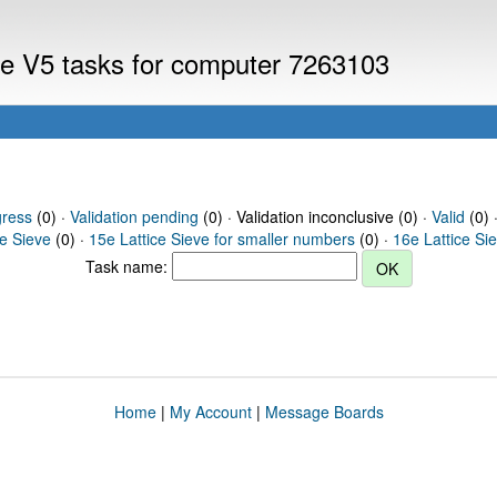
eve V5 tasks for computer 7263103
gress
(0) ·
Validation pending
(0) · Validation inconclusive (0) ·
Valid
(0) 
ce Sieve
(0) ·
15e Lattice Sieve for smaller numbers
(0) ·
16e Lattice Si
Task name:
Home
|
My Account
|
Message Boards