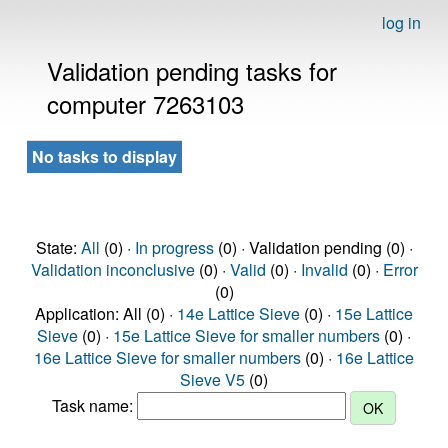
log in
Validation pending tasks for
computer 7263103
No tasks to display
State:
All
(0) ·
In progress
(0) · Validation pending (0) ·
Validation inconclusive
(0) ·
Valid
(0) ·
Invalid
(0) ·
Error
(0)
Application: All (0) ·
14e Lattice Sieve
(0) ·
15e Lattice
Sieve
(0) ·
15e Lattice Sieve for smaller numbers
(0) ·
16e Lattice Sieve for smaller numbers
(0) ·
16e Lattice
Sieve V5
(0)
Task name: