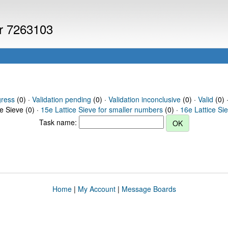
er 7263103
gress
(0) ·
Validation pending
(0) ·
Validation inconclusive
(0) ·
Valid
(0) 
ce Sieve (0) ·
15e Lattice Sieve for smaller numbers
(0) ·
16e Lattice Si
Task name:
Home
|
My Account
|
Message Boards