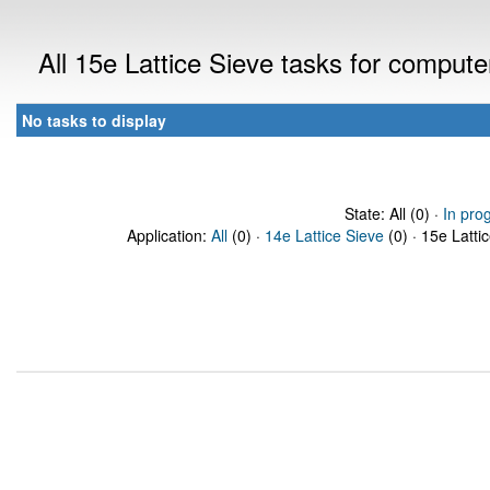
All 15e Lattice Sieve tasks for comput
No tasks to display
State: All (0) ·
In pro
Application:
All
(0) ·
14e Lattice Sieve
(0) · 15e Latti