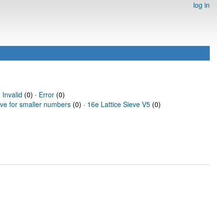
log in
·
Invalid
(0) ·
Error
(0)
eve for smaller numbers
(0) ·
16e Lattice Sieve V5
(0)