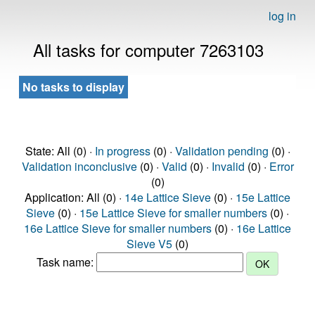
log in
All tasks for computer 7263103
No tasks to display
State: All (0) ·
In progress
(0) ·
Validation pending
(0) ·
Validation inconclusive
(0) ·
Valid
(0) ·
Invalid
(0) ·
Error
(0)
Application: All (0) ·
14e Lattice Sieve
(0) ·
15e Lattice
Sieve
(0) ·
15e Lattice Sieve for smaller numbers
(0) ·
16e Lattice Sieve for smaller numbers
(0) ·
16e Lattice
Sieve V5
(0)
Task name: