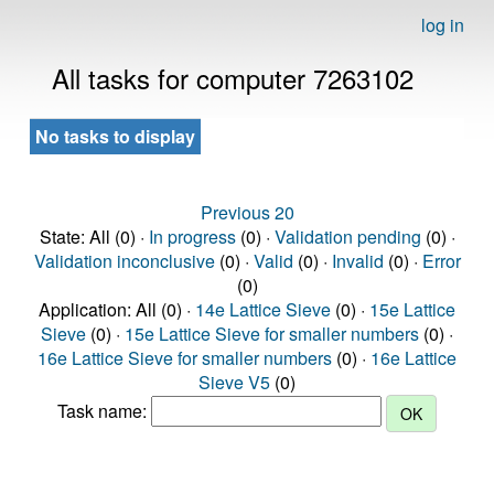
log in
All tasks for computer 7263102
No tasks to display
Previous 20
State: All (0) ·
In progress
(0) ·
Validation pending
(0) ·
Validation inconclusive
(0) ·
Valid
(0) ·
Invalid
(0) ·
Error
(0)
Application: All (0) ·
14e Lattice Sieve
(0) ·
15e Lattice
Sieve
(0) ·
15e Lattice Sieve for smaller numbers
(0) ·
16e Lattice Sieve for smaller numbers
(0) ·
16e Lattice
Sieve V5
(0)
Task name: