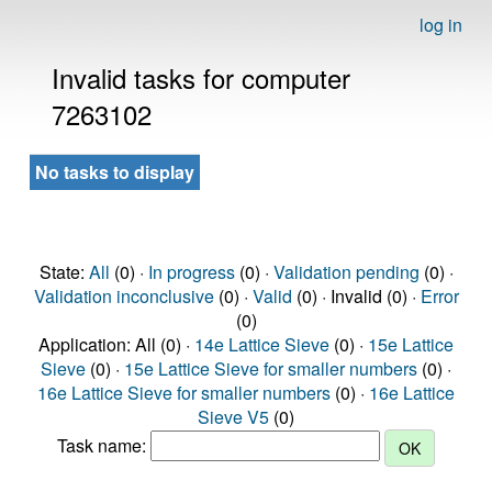
log in
Invalid tasks for computer
7263102
No tasks to display
State:
All
(0) ·
In progress
(0) ·
Validation pending
(0) ·
Validation inconclusive
(0) ·
Valid
(0) · Invalid (0) ·
Error
(0)
Application: All (0) ·
14e Lattice Sieve
(0) ·
15e Lattice
Sieve
(0) ·
15e Lattice Sieve for smaller numbers
(0) ·
16e Lattice Sieve for smaller numbers
(0) ·
16e Lattice
Sieve V5
(0)
Task name: