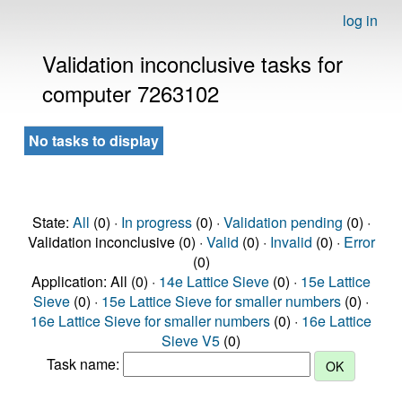
log in
Validation inconclusive tasks for
computer 7263102
No tasks to display
State:
All
(0) ·
In progress
(0) ·
Validation pending
(0) ·
Validation inconclusive (0) ·
Valid
(0) ·
Invalid
(0) ·
Error
(0)
Application: All (0) ·
14e Lattice Sieve
(0) ·
15e Lattice
Sieve
(0) ·
15e Lattice Sieve for smaller numbers
(0) ·
16e Lattice Sieve for smaller numbers
(0) ·
16e Lattice
Sieve V5
(0)
Task name: