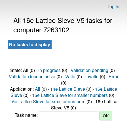
log in
All 16e Lattice Sieve V5 tasks for
computer 7263102
No tasks to display
State: All (0) ·
In progress
(0) ·
Validation pending
(0) ·
Validation inconclusive
(0) ·
Valid
(0) ·
Invalid
(0) ·
Error
(0)
Application:
All
(0) ·
14e Lattice Sieve
(0) ·
15e Lattice
Sieve
(0) ·
15e Lattice Sieve for smaller numbers
(0) ·
16e Lattice Sieve for smaller numbers
(0) · 16e Lattice
Sieve V5 (0)
Task name: