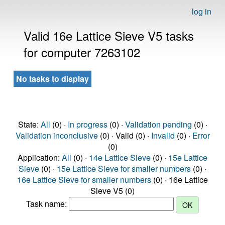
log in
Valid 16e Lattice Sieve V5 tasks
for computer 7263102
No tasks to display
State:
All
(0) ·
In progress
(0) ·
Validation pending
(0) ·
Validation inconclusive
(0) · Valid (0) ·
Invalid
(0) ·
Error
(0)
Application:
All
(0) ·
14e Lattice Sieve
(0) ·
15e Lattice
Sieve
(0) ·
15e Lattice Sieve for smaller numbers
(0) ·
16e Lattice Sieve for smaller numbers
(0) · 16e Lattice
Sieve V5 (0)
Task name: