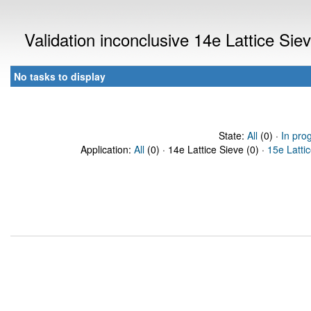
Validation inconclusive 14e Lattice Si
No tasks to display
State:
All
(0) ·
In pro
Application:
All
(0) · 14e Lattice Sieve (0) ·
15e Latti