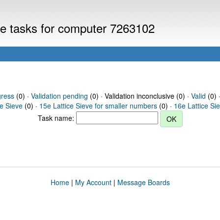
eve tasks for computer 7263102
gress
(0) ·
Validation pending
(0) · Validation inconclusive (0) ·
Valid
(0) 
ce Sieve
(0) ·
15e Lattice Sieve for smaller numbers
(0) ·
16e Lattice Si
Task name:
Home
|
My Account
|
Message Boards