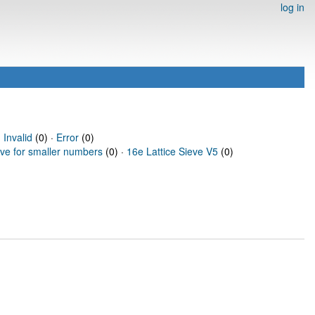
log in
·
Invalid
(0) ·
Error
(0)
eve for smaller numbers
(0) ·
16e Lattice Sieve V5
(0)