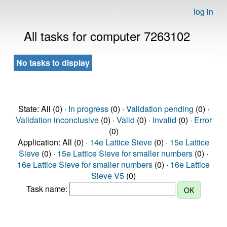
log in
All tasks for computer 7263102
No tasks to display
State: All (0) ·
In progress
(0) ·
Validation pending
(0) ·
Validation inconclusive
(0) ·
Valid
(0) ·
Invalid
(0) ·
Error
(0)
Application: All (0) ·
14e Lattice Sieve
(0) ·
15e Lattice
Sieve
(0) ·
15e Lattice Sieve for smaller numbers
(0) ·
16e Lattice Sieve for smaller numbers
(0) ·
16e Lattice
Sieve V5
(0)
Task name: