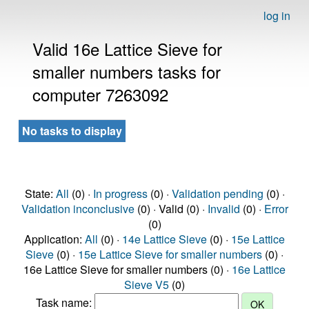
log in
Valid 16e Lattice Sieve for
smaller numbers tasks for
computer 7263092
No tasks to display
State:
All
(0) ·
In progress
(0) ·
Validation pending
(0) ·
Validation inconclusive
(0) · Valid (0) ·
Invalid
(0) ·
Error
(0)
Application:
All
(0) ·
14e Lattice Sieve
(0) ·
15e Lattice
Sieve
(0) ·
15e Lattice Sieve for smaller numbers
(0) ·
16e Lattice Sieve for smaller numbers (0) ·
16e Lattice
Sieve V5
(0)
Task name: