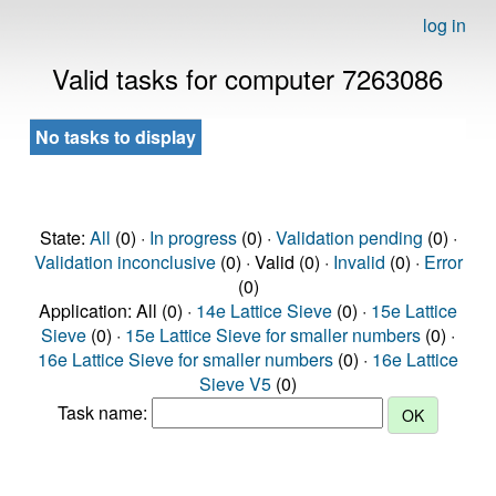
log in
Valid tasks for computer 7263086
No tasks to display
State:
All
(0) ·
In progress
(0) ·
Validation pending
(0) ·
Validation inconclusive
(0) · Valid (0) ·
Invalid
(0) ·
Error
(0)
Application: All (0) ·
14e Lattice Sieve
(0) ·
15e Lattice
Sieve
(0) ·
15e Lattice Sieve for smaller numbers
(0) ·
16e Lattice Sieve for smaller numbers
(0) ·
16e Lattice
Sieve V5
(0)
Task name: